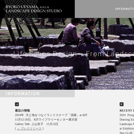
Life Scape Design
From Landsca
・
最近の情報
RECENT 
2024年 天と地をつなぐランドスケープ「渦展」at KIT
2024 Prospe
11月12-20日、KITライブラリーセンター展示室
Drawing Exh
Gallery Talk: 上山良子 11月13日
Landscape A
[
→ プレスリリース
]
at Exhibiti
Nov.12-20