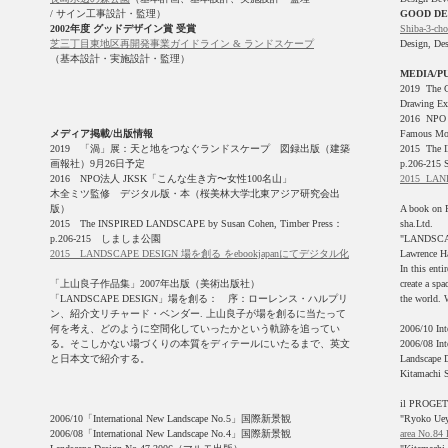
/ サイン工事設計・監理）
GOOD DE
2002年度 グッドデザイン賞 受賞
Shiba-3-ch
芝三丁目東地区再開発事業ガイドライン & ランドスケープ
Design, De
（基本設計・実施設計・監理）
MEDIA/P
2019 The Ca
Drawing Exh
2016 NPO J
メディア掲載/出版情報
Famous Moun
2019 「渦」展：天と地をつなぐランドスケープ 図録出版（建築
2015 The 
画報社）9月26日予定
p.206-215 
2016 NPO法人 JKSK「こんな生き方〜女性100名山」
2015 LAND
木全ミツ監修 デジタル版・本（桜美林大学北東アジア研究会出
版）
A book on 
2015 The INSPIRED LANDSCAPE by Susan Cohen, Timber Press：
sha.Ltd.
p.206-215 しましま公園
"LANDSCAP
2015 LANDSCAPE DESIGN 場を創る をebookjapanにてデジタル化
Lawrence Ha
In this ent
「上山良子作品集」2007年出版（美術出版社）
create a spa
「LANDSCAPE DESIGN」場を創る： 序：ローレンス・ハルプリ
the world. 
ン、紹介文リチャード・ベンダー. 上山良子が場を創るに当たって
何を考え、どのように空間化していったかという軌跡を追ってい
2006/10 I
る。そこしかない場づくりの本質をディテールにいたるまで、英文
2006/08 I
と日本文で紹介する。
Landscape 
Kitamachi S
il PROGET
2006/10「International New Landscape No.5」国際新景観
"Ryoko Uey
2006/08「International New Landscape No.4」国際新景観
area No.