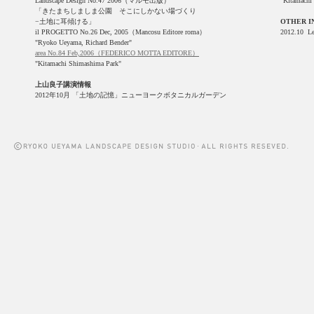
Landscape Design No.47 2006（マルモ出版）
"Kitamachi
「きたまちしましま公園 そこにしかない場づくり
−土地に耳傾ける」
OTHER I
il PROGETTO No.26 Dec, 2005（Mancosu Editore roma）
2012.10 Le
"Ryoko Ueyama, Richard Bender"
area No.84 Feb,2006（FEDERICO MOTTA EDITORE）
"Kitamachi Shimashima Park"
上山良子講演情報
2012年10月 「土地の記憶」ニューヨークボタニカルガーデン