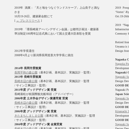
2019年 渦展：「天と地をつなぐランドスケープ」上山良子と渦な
2019 Prospe
かま
‘Vortex’ -R
10月19-26日、建築家会館にて
Oct.19-26th
[
→ プレスリリース
]
2019 “Naga
2019年 「環長崎港アーバンデザイン会議」は都市計画法・建築基
Infrastruct
準法制定100周年記念式典において国土交通大臣表彰を受賞
Ceremony fo
Retired fro
Ueyama is i
2012年学長退任
Design from
2008年4月より新潟県長岡造形大学学長に就任
Nagaoka C
Nagaoka Pea
2014年 長岡市景観賞
Developmen
長岡平和の森公園
（基本計画、基本設計、実施設計・監理）
Nagasaki C
2013年 長崎市景観賞
Nagasaki Se
長崎水辺の森公園
（基本計画、基本設計、実施設計・監理
Design Dev
/ サイン工事設計・監理）
GOOD DE
2011年度 グッドデザイン賞 受賞
Nagasaki Po
長崎港松が枝国際観光船埠頭（アドバイザー）
Japan Scie
2006年度 土木学会デザイン賞優秀賞 受賞
Nagasaki Se
長崎水辺の森公園
（基本計画、基本設計、実施設計・監理
Design Dev
/ サイン工事設計・監理）
GOOD DE
2006年度 グッドデザイン賞 受賞
Kitamachi 
きたまちしましま公園
（基本計画、基本設計、実施設計・監理
Developmen
/ サイン工事設計・監理）
GOOD DE
2004年度 グッドデザイン賞 金賞受賞
Nagasaki Se
長崎水辺の森公園
（基本計画、基本設計、実施設計・監理
Design Dev